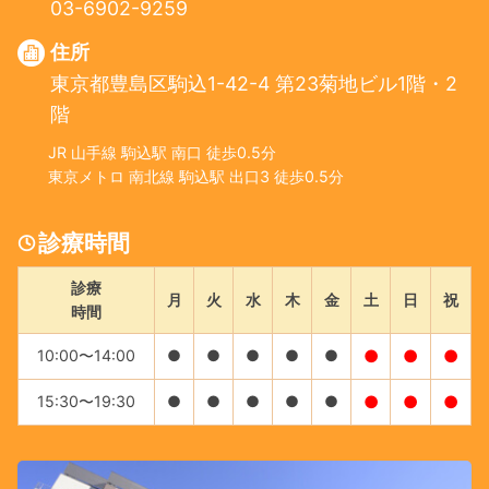
03-6902-9259
住所
東京都豊島区駒込1-42-4 第23菊地ビル1階・2
階
JR 山手線 駒込駅 南口 徒歩0.5分
東京メトロ 南北線 駒込駅 出口3 徒歩0.5分
診療時間
診療
月
火
水
木
金
土
日
祝
時間
10:00〜14:00
●
●
●
●
●
●
●
●
15:30〜19:30
●
●
●
●
●
●
●
●