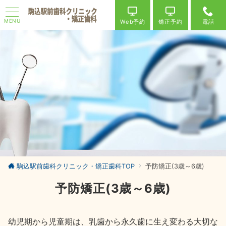
MENU
Web予約
矯正予約
電話
駒込駅前歯科クリニック・矯正歯科TOP
予防矯正(3歳～6歳)
予防矯正(3歳～6歳)
幼児期から児童期は、乳歯から永久歯に生え変わる大切な